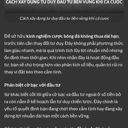
Cách xây dựng tư duy đầu tư bền vững khi cá cược
Để sở hữu
kinh nghiệm cược bóng đá không thua dài hạn
,
trước tiên cần thay đổi tư duy. Đây không phải phương thức
làm giàu nhanh, mà là quá trình tích lũy lợi nhuận nhỏ nhưng
ổn định theo thời gian. Khi nhìn nhận đây là hoạt động đầu
tư, bạn sẽ chú trọng hơn vào phân tích số liệu, quản trị rủi ro
thay vì đặt kèo theo cảm tính.
Phân biệt cờ bạc với đầu tư
Sự khác biệt cốt lõi giữa cờ bạc và đầu tư ngoài ở số tiền bỏ
ra còn nằm ở kế hoạch lẫn tư duy chiến lược. Đây chính là
yếu tố quyết định bạn đang chơi theo cảm tính hay đang xây
dựng lợi nhuận dài hạn một cách bền vững.