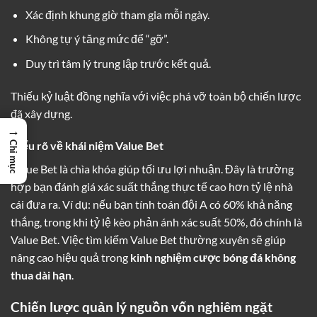
Xác định khung giờ tham gia mỗi ngày.
Không tự ý tăng mức để “gỡ”.
Duy trì tâm lý trung lập trước kết quả.
Thiếu kỷ luật đồng nghĩa với việc phá vỡ toàn bộ chiến lược
đã xây dựng.
→
Hiểu rõ về khái niệm Value Bet
Chỉ mục
Value Bet là chìa khóa giúp tối ưu lợi nhuận. Đây là trường
hợp bạn đánh giá xác suất thắng thực tế cao hơn tỷ lệ nhà
cái đưa ra. Ví dụ: nếu bạn tính toán đội A có 60% khả năng
thắng, trong khi tỷ lệ kèo phản ánh xác suất 50%, đó chính là
Value Bet. Việc tìm kiếm Value Bet thường xuyên sẽ giúp
nâng cao hiệu quả trong
kinh nghiệm cược bóng đá không
thua dài hạn
.
Chiến lược quản lý nguồn vốn nghiêm ngặt