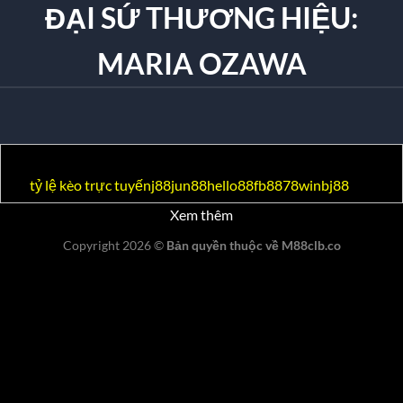
ĐẠI SỨ THƯƠNG HIỆU:
MARIA OZAWA
tỷ lệ kèo trực tuyến
j88
jun88
hello88
fb88
78win
bj88
Xem thêm
8kbet
ok365
8xbet
ae888
abc8
bk8
ww88
qh88
qq88
f168
Copyright 2026 ©
Bản quyền thuộc về M88clb.co
i9bet
69vn
cwin
vin777
23win
888b
789p
kubet77
mb66
nowgoal
1gom
new88
mu88
m88
79king
fun88
kubet
bet88
8day
xin88
vn88
566bet
88vn
mocbai
n88
ok88
typhu88
vl88
vuabai9
we88
hi88
188bet
shbet
789bet
f8bet
kèo bóng đá hôm nay
kèo bóng đá