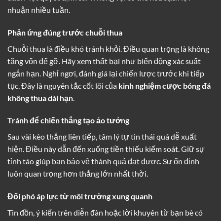
nhuận nhiều tuần.
Phản ứng đúng trước chuỗi thua
Chuỗi thua là điều khó tránh khỏi. Điều quan trọng là không
tăng vốn để gỡ. Hãy xem thất bại như biến động xác suất
ngắn hạn. Nghỉ ngơi, đánh giá lại chiến lược trước khi tiếp
tục. Đây là nguyên tắc cốt lõi của
kinh nghiệm cược bóng đá
không thua dài hạn
.
Tránh để chiến thắng tạo ảo tưởng
Sau vài kèo thắng liên tiếp, tâm lý tự tin thái quá dễ xuất
hiện. Điều này dẫn đến xuống tiền thiếu kiểm soát. Giữ sự
tỉnh táo giúp bạn bảo vệ thành quả đạt được. Sự ổn định
luôn quan trọng hơn thắng lớn nhất thời.
Đối phó áp lực từ môi trường xung quanh
Tin đồn, ý kiến trên diễn đàn hoặc lời khuyên từ bạn bè có