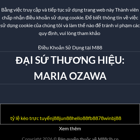
Các sản phẩm cá cược ăn khách nhất nhì tại M88
Bằng việc truy cập và tiếp tục sử dụng trang web này Thành viên
chấp nhận điều khoản sử dụng cookie. Để biết thông tin về việc
M88 cung cấp đa dạng các sản phẩm cá cược được đông đảo
sử dụng cookie của chúng tôi và làm thế nào để tránh vi phạm các
người chơi yêu thích. Dưới đây là danh sách những loại hình
quy định, vui lòng tham khảo
giải trí phổ biến nhất, mang đến trải nghiệm hấp dẫn và cơ
hội thắng lớn cho bet thủ tại sân chơi hàng đầu này:
Điều Khoản Sử Dụng tại M88
ĐẠI SỨ THƯƠNG HIỆU:
Cá cược thể thao
M88 Mansion tự hào với ba sảnh cá cược chính thể thao,
MARIA OZAWA
Saba Sports và Bti Sports, mang đến một loạt các lựa chọn đa
dạng cho người chơi có chung đam mê. Các bộ môn tại đây
không chỉ giới hạn ở các môn truyền thống như bóng đá, bóng
chuyền, bóng rổ, quyền anh mà còn bao gồm thể thao ảo và
Esports hiện đại.
tỷ lệ kèo trực tuyến
j88
jun88
hello88
fb88
78win
bj88
Những người yêu thích thể thao có thể tham gia cược với tỷ
Xem thêm
lệ trả thưởng hấp dẫn, tối ưu hóa để giúp người mới dễ dàng
8kbet
ok365
8xbet
ae888
abc8
bk8
ww88
qh88
qq88
f168
đạt được những phần thưởng cao nhất từ các kèo cược. Sự
Copyright 2026 ©
Bản quyền thuộc về M88clb.co
i9bet
69vn
cwin
vin777
23win
888b
789p
kubet77
mb66