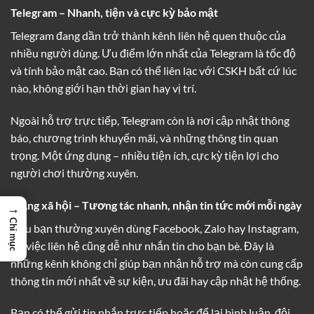
Telegram – Nhanh, tiện và cực kỳ bảo mật
Telegram đang dần trở thành kênh liên hệ quen thuộc của
nhiều người dùng. Ưu điểm lớn nhất của Telegram là tốc độ
và tính bảo mật cao. Bạn có thể liên lạc với CSKH bất cứ lúc
nào, không giới hạn thời gian hay vị trí.
Ngoài hỗ trợ trực tiếp, Telegram còn là nơi cập nhật thông
báo, chương trình khuyến mãi, và những thông tin quan
trọng. Một ứng dụng – nhiều tiện ích, cực kỳ tiện lợi cho
người chơi thường xuyên.
Mạng xã hội – Tương tác nhanh, nhận tin tức mới mỗi ngày
→
Chỉ mục
Nếu bạn thường xuyên dùng Facebook, Zalo hay Instagram,
thì việc liên hệ cũng dễ như nhắn tin cho bạn bè. Đây là
những kênh không chỉ giúp bạn nhận hỗ trợ mà còn cung cấp
thông tin mới nhất về sự kiện, ưu đãi hay cập nhật hệ thống.
Bạn có thể gửi tin nhắn trực tiếp hoặc để lại bình luận, đội