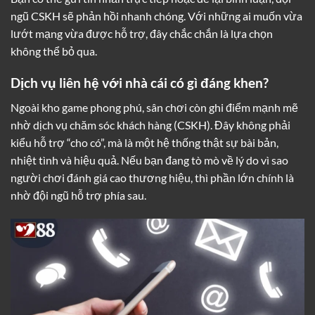
ngũ CSKH sẽ phản hồi nhanh chóng. Với những ai muốn vừa
lướt mạng vừa được hỗ trợ, đây chắc chắn là lựa chọn
không thể bỏ qua.
Dịch vụ liên hệ với nhà cái có gì đáng khen?
Ngoài kho game phong phú, sân chơi còn ghi điểm mạnh mẽ
nhờ dịch vụ chăm sóc khách hàng (CSKH). Đây không phải
kiểu hỗ trợ “cho có”, mà là một hệ thống thật sự bài bản,
nhiệt tình và hiệu quả. Nếu bạn đang tò mò về lý do vì sao
người chơi đánh giá cao thương hiệu, thì phần lớn chính là
nhờ đội ngũ hỗ trợ phía sau.