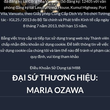
đã đăng ký tại Cộng hòa Vanuatu (Số đăng ký: 12405 với văn
phòng đăng ký tại Law Partners House, Kumul Highway, Port
Vila, Vanuatu, theo Giấy phép Cung Cấp Dịch Vụ Trò chơi Tương
tác - IGL25 / 2013 do Bộ Tài chính và Phát triển Kinh tế cấp ngày
8 tháng 7 năm 2013, thời hạn 15 năm.
Bằng việc truy cập và tiếp tục sử dụng trang web này Thành viên
chấp nhận điều khoản sử dụng cookie. Để biết thông tin về việc
sử dụng cookie của chúng tôi và làm thế nào để tránh vi phạm các
quy định, vui lòng tham khảo
Điều Khoản Sử Dụng tại M88
ĐẠI SỨ THƯƠNG HIỆU:
MARIA OZAWA