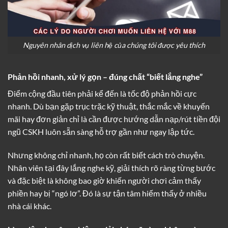
Nguyên nhân dịch vụ liên hệ của chúng tôi được yêu thích
Phản hồi nhanh, xử lý gọn – đúng chất “biết lắng nghe”
Điểm cộng đầu tiên phải kể đến là tốc độ phản hồi cực
nhanh. Dù bạn gặp trục trặc kỹ thuật, thắc mắc về khuyến
mãi hay đơn giản chỉ là cần được hướng dẫn nạp/rút tiền đội
ngũ CSKH luôn sẵn sàng hỗ trợ gần như ngay lập tức.
Nhưng không chỉ nhanh, họ còn rất biết cách trò chuyện.
Nhân viên tại đây lắng nghe kỹ, giải thích rõ ràng từng bước
và đặc biệt là không bao giờ khiến người chơi cảm thấy
phiền hay bị “ngó lơ”. Đó là sự tận tâm hiếm thấy ở nhiều
nhà cái khác.