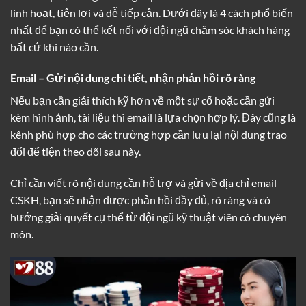
linh hoạt, tiện lợi và dễ tiếp cận. Dưới đây là 4 cách phổ biến
nhất để bạn có thể kết nối với đội ngũ chăm sóc khách hàng
bất cứ khi nào cần.
Email – Gửi nội dung chi tiết, nhận phản hồi rõ ràng
Nếu bạn cần giải thích kỹ hơn về một sự cố hoặc cần gửi
kèm hình ảnh, tài liệu thì email là lựa chọn hợp lý. Đây cũng là
kênh phù hợp cho các trường hợp cần lưu lại nội dung trao
đổi để tiện theo dõi sau này.
Chỉ cần viết rõ nội dung cần hỗ trợ và gửi về địa chỉ email
CSKH, bạn sẽ nhận được phản hồi đầy đủ, rõ ràng và có
hướng giải quyết cụ thể từ đội ngũ kỹ thuật viên có chuyên
môn.